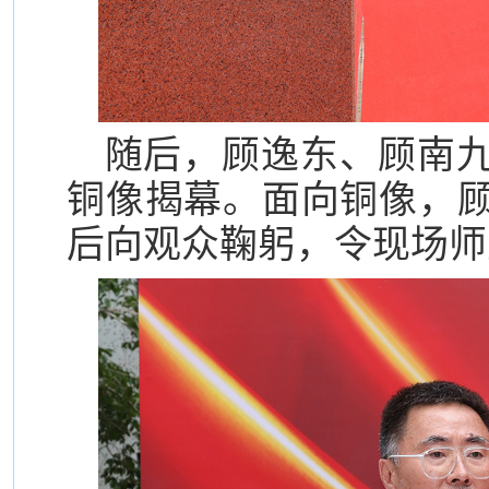
随后，顾逸东、顾南
铜像揭幕。面向铜像，
后向观众鞠躬，令现场师