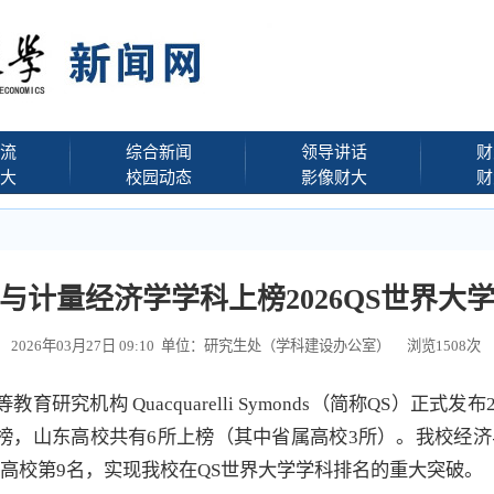
流
综合新闻
领导讲话
财
大
校园动态
影像财大
财
与计量经济学学科上榜2026QS世界大
2026年03月27日 09:10 单位：研究生处（学科建设办公室） 浏览
1508
次
育研究机构 Quacquarelli Symonds（简称QS）正式发
上榜，山东高校共有6所上榜（其中省属高校3所）。我校经
类高校第9名，实现我校在QS世界大学学科排名的重大突破。