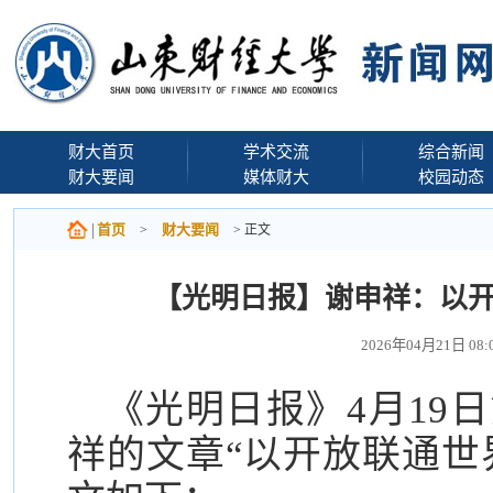
财大首页
学术交流
综合新闻
财大要闻
媒体财大
校园动态
首页
财大要闻
>
> 正文
【光明日报】谢申祥：以
2026年04月21日 
《光明日报》4月19
祥的文章“以开放联通世