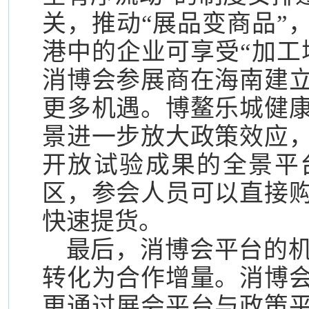
关，推动“展品变商品”
港中的企业可享受“加工
消博会参展商在海南建
更多机遇。博鳌乐城健
景进一步放大政策效应
开放试验成果的全景平
区，参会人员可以直接
快速提货。
最后，消博会平台的
转化为合作增量。消博
更通过展会平台与政策