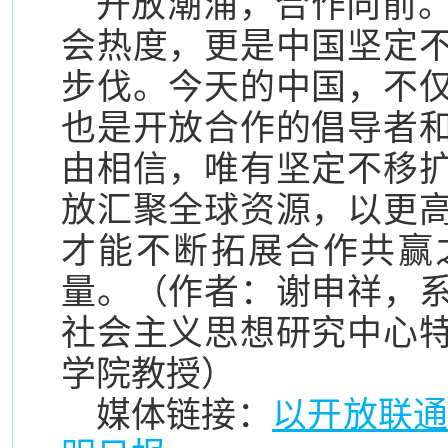
开放潮涌，合作向前
会热度，更是中国坚定
步伐。今天的中国，不
也是开放合作的倡导者
由相信，唯有坚定不移
放汇聚全球资源，以更
才能不断拓展合作共赢
量。（作者：谢申祥，
社会主义思想研究中心
学院教授）
媒体链接：
以开放联通