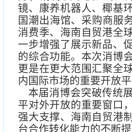
镜、康养机器人、椰基
国潮出海馆、采购商服务
消费季、海南自贸港全
一步增强了展示新品、
的综合功能。本次消博
更是在更大范围汇聚全
内国际市场的重要开放平
本届消博会突破传统
平对外开放的重要窗口
强大支撑、海南自贸港
台合作转化能力的不断提