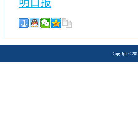
明日报
Copyright 