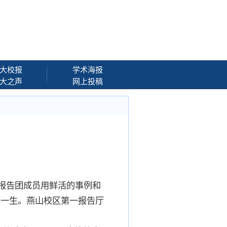
大校报
学术海报
大之声
网上投稿
。报告团成员用鲜活的事例和
的一生。燕山校区第一报告厅