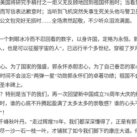
美国将研究手稿付之一炬义无反顾地回到祖国怀抱时；当看
鞋而写信表达歉意时；当听到飞机突然失事生死关头他与警卫
公文包完好无损时……全场肃然起敬，不少听众泪流满面。
，这是一个刺眼冰冷而不忍回看的数字，以身许国，定格为永恒
人，也是可以征服宇宙的人”，已远行半个多世纪，穿梭了岁
心。为了国家的强盛，郭永怀赤胆忠心，为了自己眷恋的家
时间不会淡忘“两弹一星”功勋郭永怀们的卓著功绩；祖国不
圣丰碑上。
？特别是当下的我们，再一次回望新中国成立70周年大庆的
时，谁的心底不升腾起盈满了太多太多的崇敬感？谁的心头
”！
向千峰秋叶丹。”走过辉煌70年，我们都深深懂得了，正是有
尽一沙一石一枝一叶，才铺就了如今我们脚下的康庄大道。