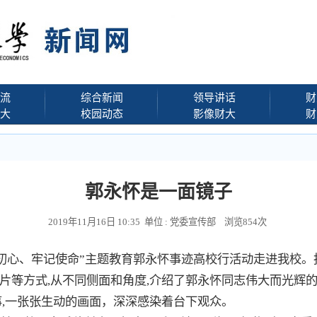
流
综合新闻
领导讲话
财
大
校园动态
影像财大
财
郭永怀是一面镜子
2019年11月16日 10:35 单位 : 党委宣传部 浏览
854
次
不忘初心、牢记使命”主题教育郭永怀事迹高校行活动走进我校
片等方式,从不同侧面和角度,介绍了郭永怀同志伟大而光辉
事,一张张生动的画面，深深感染着台下观众。