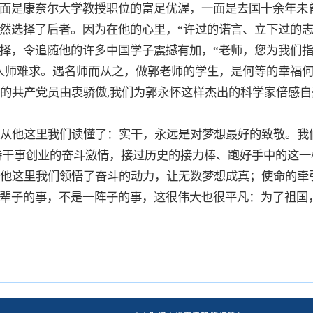
面是康奈尔大学教授职位的富足优渥，一面是去国十余年未
然选择了后者。因为在他的心里，“许过的诺言、立下过的志
择，令追随他的许多中国学子震撼有加，“老师，您为我们
人师难求。遇名师而从之，做郭老师的学生，是何等的幸福
的共产党员由衷骄傲,我们为郭永怀这样杰出的科学家倍感
从他这里我们读懂了：实干，永远是对梦想最好的致敬。我
持干事创业的奋斗激情，接过历史的接力棒、跑好手中的这一
他这里我们领悟了奋斗的动力，让无数梦想成真；使命的牵
辈子的事，不是一阵子的事，这很伟大也很平凡：为了祖国