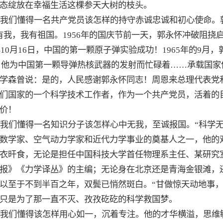
态绽放在幸福生活这棵参天大树的枝头。
我们懂得一名共产党员该怎样的持守赤诚忠诚和初心使命。
我，我有祖国。1956年的国庆节前一天，郭永怀冲破阻挠启程
年10月16日，中国的第一颗原子弹实验成功！1965年的9月
0月，他为中国第一颗导弹热核武器的发射而忙碌着……承载国
学森曾说：是的，人民感谢郭永怀同志！周恩来总理代表党
们国家的一个科学技术工作者，作为一个共产党员，活着的
价！
我们懂得一名知识分子该怎样心中无我，至诚报国。“科学无
数学家、空气动力学家和近代力学事业的奠基人之一，他的
衣旰食，无论是担任中国科技大学首任物理系主任、某研究
报》《力学译丛》的主编；无论身在北京还是青海金银滩，
以至于不到半百之年，双鬓已悄然斑白。“甘做惊天动地事，
只是为了那一直不灭、孜孜矻矻的科学救国梦。
我们懂得该怎样用心如一，沉着专注。他的才华横溢，思维