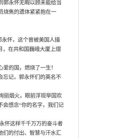
到郭永怀无暇以顾未能给当
员烧焦的遗体紧紧抱在一
。郭永怀，这个曾被美国人描
月，在共和国巍峨大厦上熠
心爱的国，燃烧了一生！
会忘记，郭永怀们的英名不
绚丽烟火，眼前浮现举国欢
不会感念“你的名字，我们记
郭永怀这样千千万万的奋斗者
他们的付出、智慧与汗水汇