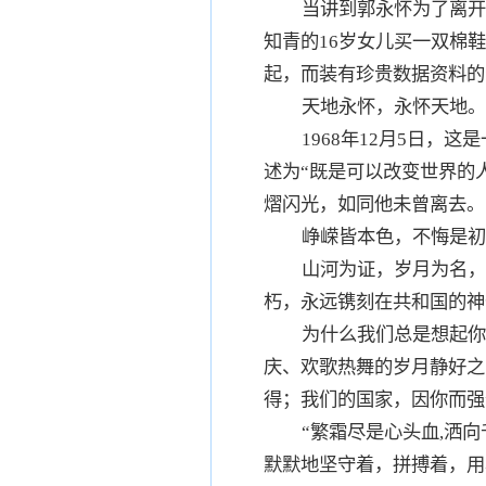
当讲到郭永怀为了离开
知青的16岁女儿买一双棉
起，而装有珍贵数据资料的
天地永怀，永怀天地。
1968年12月5日
述为“既是可以改变世界的
熠闪光，如同他未曾离去。
峥嵘皆本色，不悔是初
山河为证，岁月为名，
朽，永远镌刻在共和国的神
为什么我们总是想起你
庆、欢歌热舞的岁月静好之
得；我们的国家，因你而强
“繁霜尽是心头血,洒
默默地坚守着，拼搏着，用