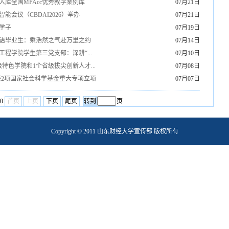
库全国MPAcc优秀教学案例库
07月21日
能会议（CBDAI2026）举办
07月21日
学子
07月19日
语毕业生：乘浩然之气赴万里之约
07月14日
程学院学生第三党支部：深耕“...
07月10日
特色学院和1个省级拔尖创新人才...
07月08日
获2项国家社会科学基金重大专项立项
07月07日
40
首页
上页
下页
尾页
页
Copyright © 2011 山东财经大学宣传部 版权所有