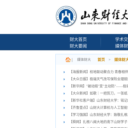
财大首页
学术交
财大要闻
媒体财
首页
媒体财
媒体财大
>
【海报新闻】校地联动聚合力 青春相伴
【大众日报】极端天气改写保险业理赔
【新华网】"被动赔"变"主动防"——
【大众新闻】如歌｜一把剪刀，一张纸
【新华社客户端】山东财经大学：铭记
【齐鲁壹点】山财大计算机与人工智能学院
【学习强国】山东财经大学：致敬扎根
【舜网】扎根八闽大地的南下山财学子