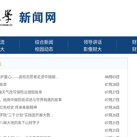
流
综合新闻
领导讲话
财
大
校园动态
影像财大
财
大
护童心——高校志愿者走进中国烟...
08月03日
账单
07月28日
极端天气改写保险业理赔账单
07月27日
，她用中国剪纸讲述与世界相遇的故事
07月27日
红色校史 传承奉献精神
07月26日
“三千计划”实践团开展大数...
07月26日
八闽大地的南下山财学子
07月21日
07月21日