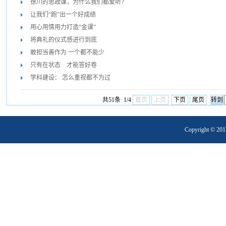
徐川的思政课，为什么我们都爱听？
让我们“跑”出一个好成绩
用心用情用力打造“金课”
将典礼的仪式感进行到底
敢担当善作为 一个都不能少
只有在状态 才能答好卷
学科建设： 怎么重视都不为过
共51条 1/4
首页
上页
下页
尾页
Copyright 