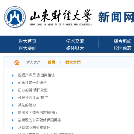
财大首页
学术交流
综合新闻
财大要闻
媒体财大
校园动态
首页
财大之声
财大之声
>
祝福声声里 家国两相依
郭永怀是一面镜子
初心如磐 情怀永恒
孙建博为什么“能”？
减法的魅力
唱出爱国情强国志报国行
最崇敬的掌声献给保国英雄
涵育你我的英雄情怀