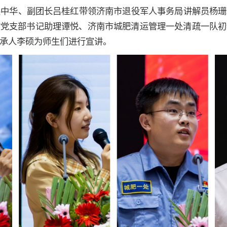
展中华、副团长吕桂红带领济南市退役军人事务局讲解员杨珊
村党支部书记助理谭悦、济南市城肥清运管理一处清疏一队初
承人李硕为师生们进行宣讲。