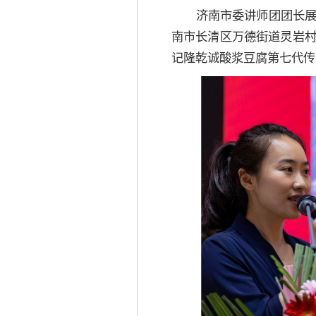
济南市委讲师团团长
南市长清区万德街道灵岩
记隆乾诚酸浆豆腐第七代传