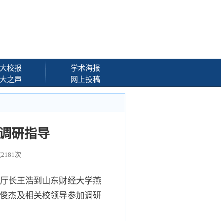
大校报
学术海报
大之声
网上投稿
调研指导
览
2181
次
副厅长王浩到山东财经大学燕
俊杰及相关校领导参加调研